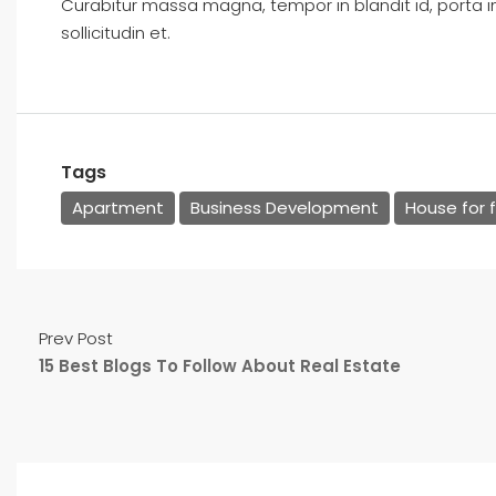
Curabitur massa magna, tempor in blandit id, porta in
sollicitudin et.
Tags
Apartment
Business Development
House for f
Prev Post
15 Best Blogs To Follow About Real Estate