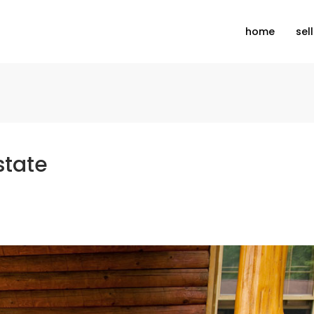
home
sel
state