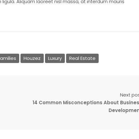
 ligula. Aliquam laoreet nisl massa, at interdum mauris
amilies
Houzez
Luxury
Real Estate
Next po
14 Common Misconceptions About Busine
Developmen