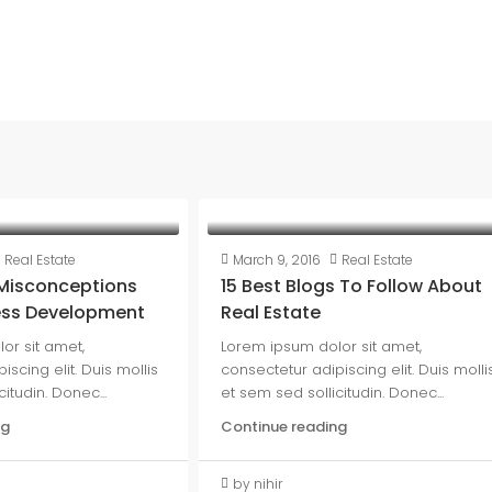
Real Estate
March 9, 2016
Real Estate
isconceptions
15 Best Blogs To Follow About
ess Development
Real Estate
or sit amet,
Lorem ipsum dolor sit amet,
iscing elit. Duis mollis
consectetur adipiscing elit. Duis molli
itudin. Donec...
et sem sed sollicitudin. Donec...
ng
Continue reading
by nihir