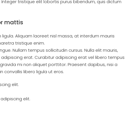
Integer tristique elit lobortis purus bibendum, quis dictum
or mattis
 ligula. Aliquam laoreet nisl massa, at interdum mauris
pharetra tristique enim.
ongue. Nullam tempus sollicitudin cursus. Nulla elit mauris,
t adipiscing erat. Curabitur adipiscing erat vel libero tempus
vida mi non aliquet porttitor. Praesent dapibus, nisi a
onvallis libero ligula ut eros.
ing elit.
dipiscing elit.