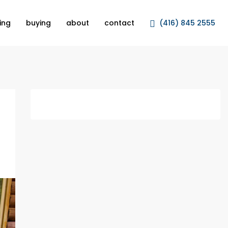
ling
buying
about
contact
(416) 845 2555