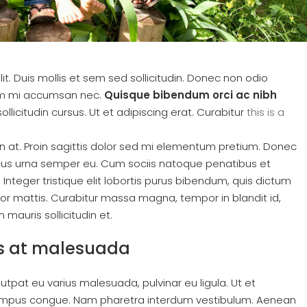
t. Duis mollis et sem sed sollicitudin. Donec non odio
trum mi accumsan nec.
Quisque bibendum orci ac nibh
licitudin cursus. Ut et adipiscing erat. Curabitur
this is a
in at. Proin sagittis dolor sed mi elementum pretium. Donec
ncus urna semper eu. Cum sociis natoque penatibus et
Integer tristique elit lobortis purus bibendum, quis dictum
tor mattis. Curabitur massa magna, tempor in blandit id,
 mauris sollicitudin et.
isis at malesuada
olutpat eu varius malesuada, pulvinar eu ligula. Ut et
ro tempus congue. Nam pharetra interdum vestibulum. Aenean