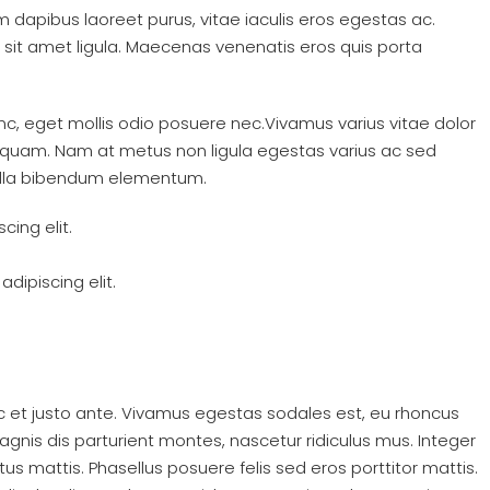
 dapibus laoreet purus, vitae iaculis eros egestas ac.
 sit amet ligula. Maecenas venenatis eros quis porta
c, eget mollis odio posuere nec.Vivamus varius vitae dolor
liquam. Nam at metus non ligula egestas varius ac sed
ulla bibendum elementum.
ing elit.
dipiscing elit.
c et justo ante. Vivamus egestas sodales est, eu rhoncus
nis dis parturient montes, nascetur ridiculus mus. Integer
tus mattis. Phasellus posuere felis sed eros porttitor mattis.