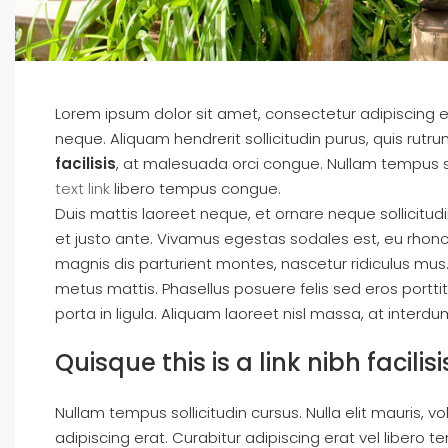
Lorem ipsum dolor sit amet, consectetur adipiscing eli
neque. Aliquam hendrerit sollicitudin purus, quis ru
facilisis
, at malesuada orci congue. Nullam tempus sol
text link
libero tempus congue.
Duis mattis laoreet neque, et ornare neque sollicitud
et justo ante. Vivamus egestas sodales est, eu rho
magnis dis parturient montes, nascetur ridiculus mus. 
metus mattis. Phasellus posuere felis sed eros portti
porta in ligula. Aliquam laoreet nisl massa, at interdum
Quisque this is a link nibh facil
Nullam tempus sollicitudin cursus. Nulla elit mauris, v
adipiscing erat. Curabitur adipiscing erat vel libe